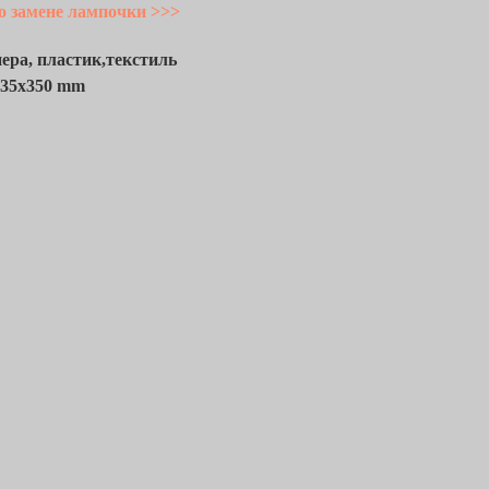
о замене лампочки >>>
ера, пластик,текстиль
35x350 mm