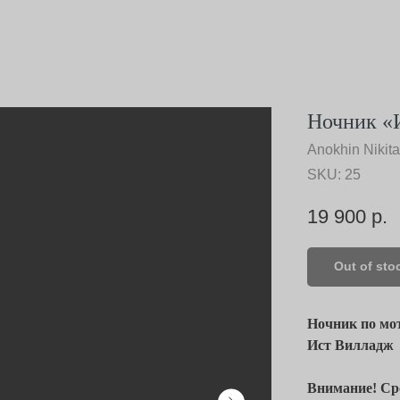
Ночник «
Anokhin Nikita
SKU:
25
19 900
р.
Out of sto
Ночник по мо
Ист Вилладж
Внимание! Сро