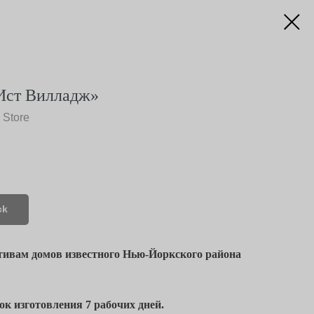
Ист Вилладж»
 Store
ck
тивам домов известного Нью-Йоркского района
к изготовления 7 рабочих дней.